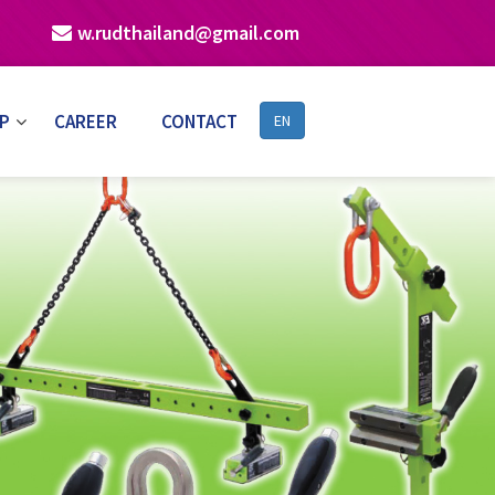
w.rudthailand@gmail.com
P
CAREER
CONTACT
EN