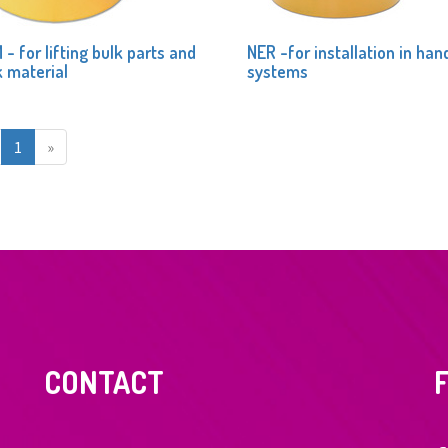
- for lifting bulk parts and
NER -for installation in han
k material
systems
1
»
CONTACT