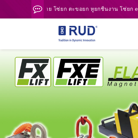
้ง ไทยแลนด์ จำหน่าย โซ่ยก ตะขอยก หูยกชิ้นงาน โซ่ยก eye 